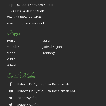
Telp : +62 (331) 5449825 Kantor
+62 (331) 5450311 Studio
WA : +62 896-8275-4504
www.lorongfaradisa.or.id
Pages
Home
Galeri
Youtube
Jadwal Kajian
Video
Tentang
Audio
Artikel
Social Media
Ustadz Dr Syafiq Riza Basalamah
Ustadz Dr Syafiq Riza Basalamah MA
ustadzsyafiq
Ustadz Syafiq