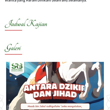
Wanita yang Haram Dinikahi (Mahram) Selamanya.
Jadwal Kajian
Galeri