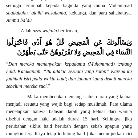
semoga terlimpah kepada baginda yang mulia Muhammad
shallallahu ‘alaihi wasallama
, keluarga, dan para sahabatnya.
Amma ba’du
Allah
azza wajalla
berfirman,
وَيَسْأَلُونَكَ عَنِ الْمَحِيضِ قُلْ هُوَ أَذًى فَاعْتَزِلُوا
النِّسَاءَ فِي الْمَحِيضِ وَلا تَقْرَبُوهُنَّ حَتَّى يَطْهُرْنَ
“
Dan mereka menanyakan kepadamu (Muhammad) tentang
haid. Katakanlah, “Itu adalah sesuatu yang kotor.” Karena itu
jauhilah istri pada waktu haid; dan jangan kamu dekati mereka
sebelum mereka suci
.
”
Maka membedakan tentang status darah yang keluar
menjadi sesuatu yang wajib bagi setiap muslimah. Para ulama
menetapkan bahwa batasan darah yang keluar dari wanita
disebut dengan haid adalah durasi 15 hari. Sehingga, jika
perubahan siklus haid berubah dengan sebab apapun yang
mungkin terjadi iya tetap terhitung haid (jika menunjukkan ciri