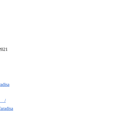
 2021
MENJAGA KELUARGA
PERANGI DAN TUNDU
adisa
s__/
aradisa