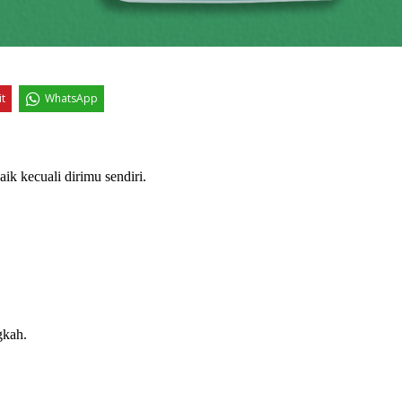
it
WhatsApp
ik kecuali dirimu sendiri.
gkah.