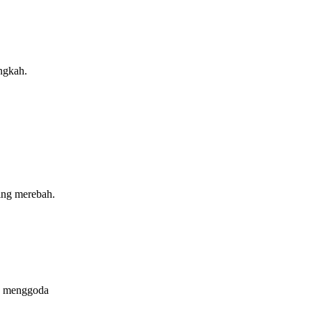
ngkah.
ring merebah.
ah menggoda