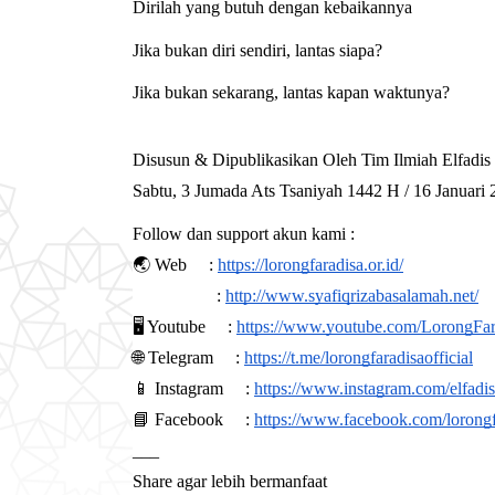
Dirilah yang butuh dengan kebaikannya
Jika bukan diri sendiri, lantas siapa?
Jika bukan sekarang, lantas kapan waktunya?
Disusun & Dipublikasikan Oleh Tim Ilmiah Elfadis
Sabtu, 3 Jumada Ats Tsaniyah 1442 H / 16 Januari
Follow dan support akun kami :
🌏 Web 
:
https://lorongfaradisa.or.id/
:
http://www.syafiqrizabasalamah.net/
🖥 Youtube 
:
https://www.youtube.com/LorongFar
🌐 Telegram 
:
https://t.me/lorongfaradisaofficial
📱 Instagram 
:
https://www.instagram.com/elfadi
📘 Facebook 
:
https://www.facebook.com/lorongf
___
Share agar lebih bermanfaat