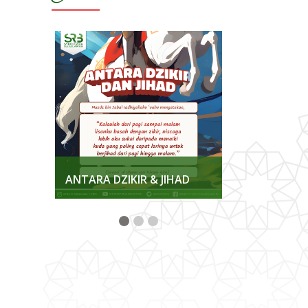
KKAN
ANTARA DZIKIR & JIHAD
MENJAGA K