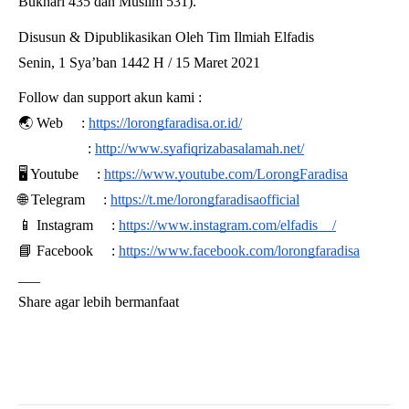
Bukhari 435 dan Muslim 531).
Disusun & Dipublikasikan Oleh Tim Ilmiah Elfadis
Senin, 1 Sya’ban 1442 H / 15 Maret 2021
Follow dan support akun kami :
🌏 Web 
:
https://lorongfaradisa.or.id/
:
http://www.syafiqrizabasalamah.net/
🖥 Youtube 
:
https://www.youtube.com/LorongFaradisa
🌐 Telegram 
:
https://t.me/lorongfaradisaofficial
📱 Instagram 
:
https://www.instagram.com/elfadis__/
📘 Facebook 
:
https://www.facebook.com/lorongfaradisa
___
Share agar lebih bermanfaat