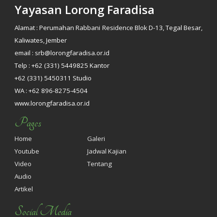
Yayasan Lorong Faradisa
Alamat : Perumahan Rabbani Residence Blok D-13, Tegal Besar,
Kaliwates, Jember
email : srb@lorongfaradisa.or.id
Telp : +62 (331) 5449825 Kantor
+62 (331) 5450311 Studio
WA : +62 896-8275-4504
www.lorongfaradisa.or.id
Pages
Home
Galeri
Youtube
Jadwal Kajian
Video
Tentang
Audio
Artikel
Social Media