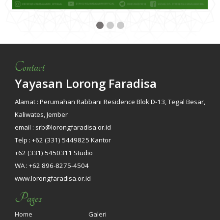
Contact
Yayasan Lorong Faradisa
Alamat : Perumahan Rabbani Residence Blok D-13, Tegal Besar,
Kaliwates, Jember
email : srb@lorongfaradisa.or.id
Telp : +62 (331) 5449825 Kantor
+62 (331) 5450311 Studio
WA : +62 896-8275-4504
www.lorongfaradisa.or.id
Pages
Home
Galeri