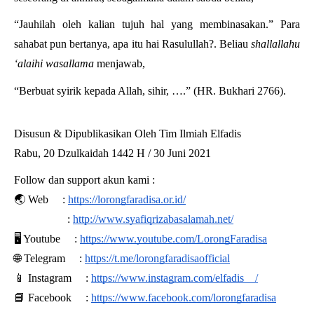
“Jauhilah oleh kalian tujuh hal yang membinasakan.” Para 
sahabat pun bertanya, apa itu hai Rasulullah?. Beliau 
shallallahu 
‘alaihi wasallama
 menjawab,
“Berbuat syirik kepada Allah, sihir, ….” (HR. Bukhari 2766).
Disusun & Dipublikasikan Oleh Tim Ilmiah Elfadis
Rabu, 20 Dzulkaidah 1442 H / 30 Juni 2021
Follow dan support akun kami :
🌏 Web 
:
https://lorongfaradisa.or.id/
:
http://www.syafiqrizabasalamah.net/
🖥 Youtube 
:
https://www.youtube.com/LorongFaradisa
🌐 Telegram 
:
https://t.me/lorongfaradisaofficial
📱 Instagram 
:
https://www.instagram.com/elfadis__/
📘 Facebook 
:
https://www.facebook.com/lorongfaradisa