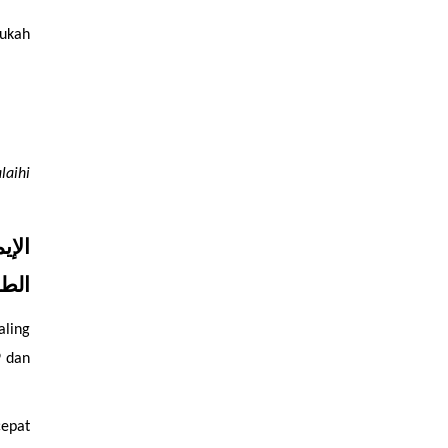
ukah 
laihi 
الطر
ling 
 dan 
epat 