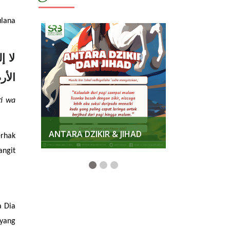
lana 
الأ
i wa 
KKAN
ANTARA DZIKIR & JIHAD
MENJAGA K
rhak 
ngit 
 Dia 
ang 