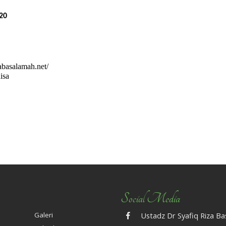
20
zabasalamah.net/
isa
Social Media
Galeri
Ustadz Dr Syafiq Riza B