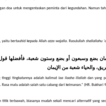
dungan doa untuk mengentaskan peminta dari kegundahan. Namun tah
, yaitu bertauhid kepada Allah 
azza wajalla
. Rasulullah 
shallallahu ‘a
يق، والحياء شعبة من الإيمان
 tinggi tingkatannya adalah kalimat 
laa ilaaha illallah
 dan yang pa
 Rasa malu adalah salah satu cabang dari keimanan.” (HR. Bukhari 9
itik terbawah, biasanya mudah sekali mencari alternatif yang sec