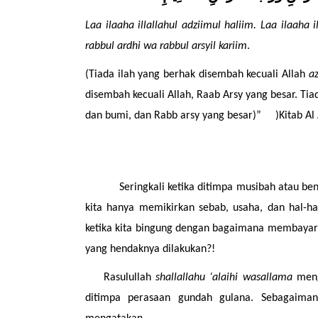
Laa ilaaha illallahul adziimul haliim. Laa ilaaha 
rabbul ardhi wa rabbul arsyil kariim
.
(Tiada ilah yang berhak disembah kecuali Allah 
a
disembah kecuali Allah, Raab Arsy yang besar. Tia
dan bumi, dan Rabb arsy yang besar)”
 )Kitab A
Seringkali ketika ditimpa musibah atau ben
kita hanya memikirkan sebab, usaha, dan hal-hal
ketika kita bingung dengan bagaimana membayar g
yang hendaknya dilakukan?!
Rasulullah 
shallallahu ‘alaihi wasallama
 meng
ditimpa perasaan gundah gulana. Sebagaiman