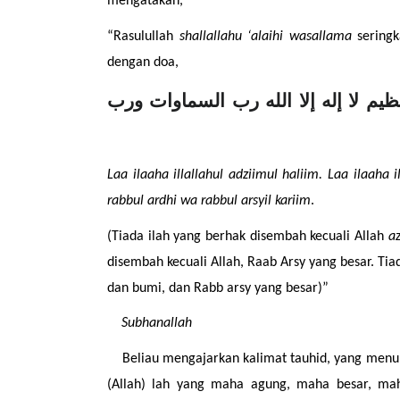
mengatakan,
“Rasulullah 
shallallahu ‘alaihi wasallama
 sering
dengan doa,
لا إله إلا الله العظيم الحليم لا إله إلا الله رب العرش العظيم لا إله إلا الله رب السماوات ورب 
Laa ilaaha illallahul adziimul haliim. Laa ilaaha 
rabbul ardhi wa rabbul arsyil kariim
.
(Tiada ilah yang berhak disembah kecuali Allah 
a
disembah kecuali Allah, Raab Arsy yang besar. Tia
dan bumi, dan Rabb arsy yang besar)”
Subhanallah
Beliau mengajarkan kalimat tauhid, yang menun
(Allah) lah yang maha agung, maha besar, ma