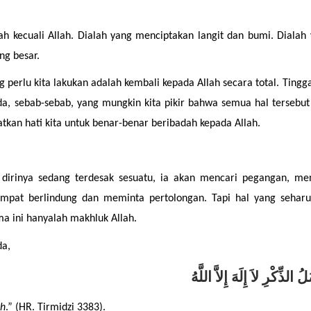
h kecuali Allah. Dialah yang menciptakan langit dan bumi. Dialah 
ng besar.
g perlu kita lakukan adalah kembali kepada Allah secara total. Tingga
, sebab-sebab, yang mungkin kita pikir bahwa semua hal tersebut 
latkan hati kita untuk benar-benar beribadah kepada Allah.
dirinya sedang terdesak sesuatu, ia akan mencari pegangan, men
empat berlindung dan meminta pertolongan. Tapi hal yang seharu
ma ini hanyalah makhluk Allah.
da,
ُ الذِّكْرِ لاَ إِلَهَ إِلاَّ اللَّهُ
ah
.” (HR. Tirmidzi 3383).