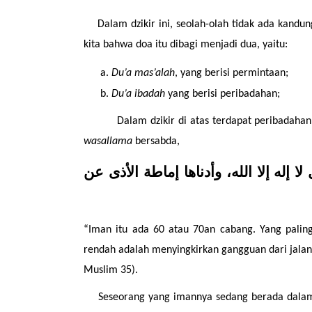
Dalam dzikir ini, seolah-olah tidak ada kan
kita bahwa doa itu dibagi menjadi dua, yaitu:
Du’a mas’alah
, yang berisi permintaan;
Du’a ibadah
 yang berisi peribadahan;
Dalam dzikir di atas terdapat peribadahan
wasallama 
bersabda,
الإيمان بضع وسبعون أو بضع وستون شعبة، فأفضلها قول لا إله إلا الله، وأدناها إماطة الأذى عن 
“Iman itu ada 60 atau 70an cabang. Yang paling
rendah adalah menyingkirkan gangguan dari jalan.
Muslim 35).
Seseorang yang imannya sedang berada dalam t