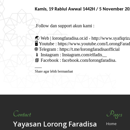
Kamis, 19 Rabiul Awwal 1442H / 5 November 20
.Follow dan support akun kami :
🌏
 Web | lorongfaradisa.or.id - http://www.syafiqri
🖥
 Youtube : https://www.youtube.com/LorongFarad
🌐
 Telegram : https://t.me/lorongfaradisaofficial
📱
 Instagram : Instagram.com/elfadis__
📘
 Facebook : facebook.com/lorongfaradisa.
___
Share agar lebih bermanfaat
Contact
Pages
Yayasan Lorong Faradisa
Home