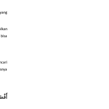
yang 
lkan 
bisa 
cari 
snya 
أَفْضَل