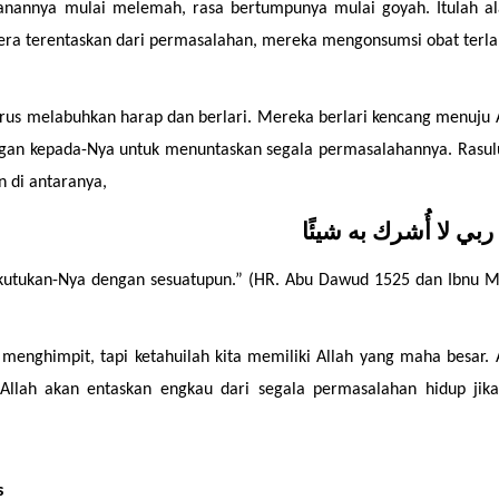
nannya mulai melemah, rasa bertumpunya mulai goyah. Itulah al
era terentaskan dari permasalahan, mereka mengonsumsi obat terla
n di antaranya,
 ربي لا أُشرك به شيئًا
kutukan-Nya dengan sesuatupun.” (HR. Abu Dawud 1525 dan Ibnu M
enghimpit, tapi ketahuilah kita memiliki Allah yang maha besar. A
llah akan entaskan engkau dari segala permasalahan hidup jika
s