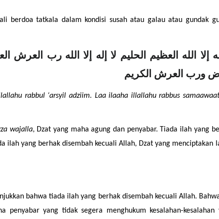
kali berdoa tatkala dalam kondisi susah atau galau atau gundak gu
رض ورب العرش الكريم
illallahu rabbul ‘arsyil adziim. Laa ilaaha illallahu rabbus samaawaat
MENJAGA KELUARGA
PERANGI DAN TUNDU
zza wajalla
, Dzat yang maha agung dan penyabar. Tiada ilah yang be
da ilah yang berhak disembah kecuali Allah, Dzat yang menciptakan la
jukkan bahwa tiada ilah yang berhak disembah kecuali Allah. Bahwa
ha penyabar yang tidak segera menghukum kesalahan-kesalahan y