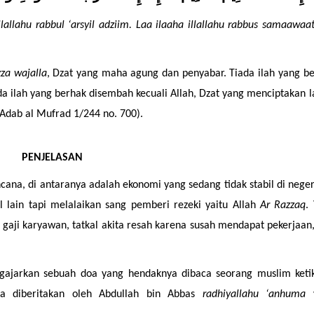
illallahu rabbul ‘arsyil adziim. Laa ilaaha illallahu rabbus samaawaat
zza wajalla
, Dzat yang maha agung dan penyabar. Tiada ilah yang be
da ilah yang berhak disembah kecuali Allah, Dzat yang menciptakan la
l Adab al Mufrad 1/244 no. 700).
PENJELASAN
cana, di antaranya adalah ekonomi yang sedang tidak stabil di negeri 
 lain tapi melalaikan sang pemberi rezeki yaitu Allah 
Ar Razzaq
. 
aji karyawan, tatkal akita resah karena susah mendapat pekerjaan,
ajarkan sebuah doa yang hendaknya dibaca seorang muslim ketik
a diberitakan oleh Abdullah bin Abbas 
radhiyallahu ‘anhuma
 