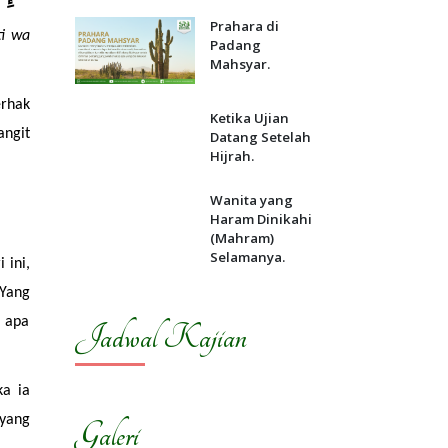
Prahara di
i wa 
Padang
Mahsyar.
rhak 
Ketika Ujian
ngit 
Datang Setelah
Hijrah.
Wanita yang
Haram Dinikahi
(Mahram)
Selamanya.
ini, 
Yang 
 apa 
Jadwal Kajian
a ia 
yang 
Galeri