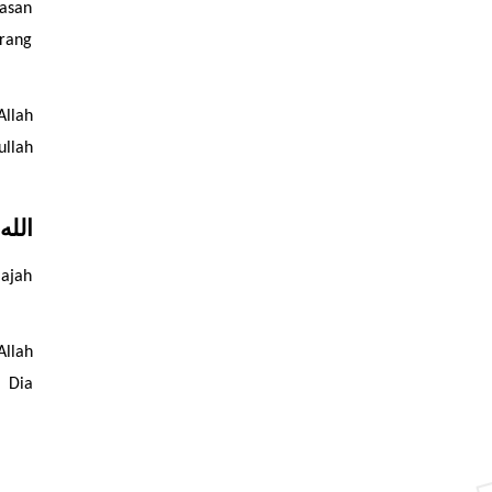
asan 
rang 
Tapi seorang yang beriman, paham ke mana harus melabuhkan harap dan berlari. Mereka berlari kencang menuju Allah 
. Mereka segera menengadahkan tangan kepada-Nya untuk menuntaskan segala permasalahannya. Rasulullah 
الله
ajah 
llah 
 Dia 