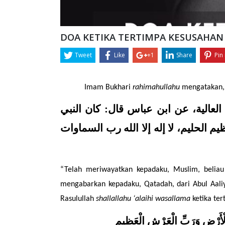
DOA KETIKA TERTIMPA KESUSAHAN
Tweet
Like
+1
Share
Pin 
Imam Bukhari 
rahimahullahu 
mengatakan,
حدثنا مسلم قال: حدثنا هشام قال: حدثنا قتادة، عن أبي العالية، عن ابن عباس قال: كان النبي 
صلى الله عليه وسلم يدعو عند الكرب: «لا إله إلا الله العظيم الحليم، لا إله إلا الله رب السماوات 
“Telah meriwayatkan kepadaku, Muslim, beliau 
mengabarkan kepadaku, Qatadah, dari Abul Aaliy
Rasulullah 
shallallahu ‘alaihi wasallama
 ketika te
ِ وَالْأَرْضِ وَرَبِّ الْعَرْشِ الْعَظِيمِ