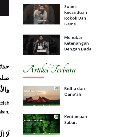
Suami
Kecanduan
Rokok Dan
Game ..
Menukar
Ketenangan
Dengan Badai ..
Artikel Terbaru
Ridha dan
وا»
Qana’ah.
elah 
kan, 
Keutamaan
Sabar.
لَا إِ