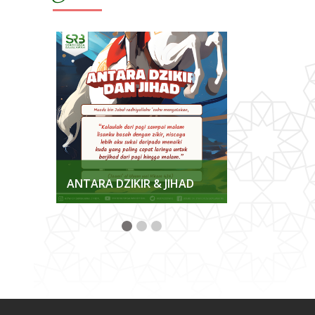
KKAN
ANTARA DZIKIR & JIHAD
MENJAGA K