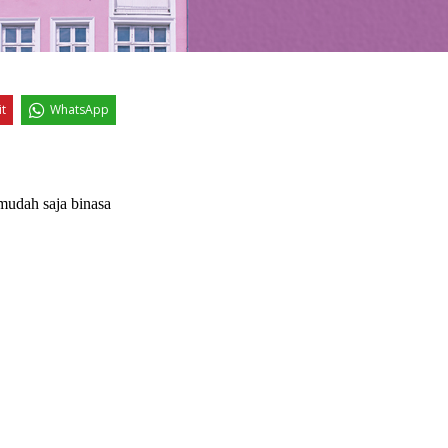
it
WhatsApp
mudah saja binasa