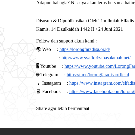
Adapun bahagia? Niscaya akan terus bersama hatin
Disusun & Dipublikasikan Oleh Tim Ilmiah Elfadis
Kamis, 14 Dzulkaidah 1442 H / 24 Juni 2021
Follow dan support akun kami :
🌏 Web 
:
https://lorongfaradisa.or.id/
:
http://www.syafiqrizabasalamah.net/
🖥 Youtube 
:
https://www.youtube.com/LorongFar
🌐 Telegram 
:
https://t.me/lorongfaradisaofficial
📱 Instagram 
:
https://www.instagram.com/elfadi
📘 Facebook 
:
https://www.facebook.com/lorongf
___
Share agar lebih bermanfaat