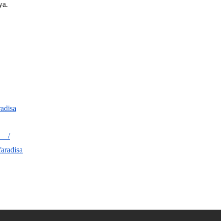
ya.
adisa
MENJAGA KELUARGA
PERANGI DAN TUNDU
s__/
aradisa