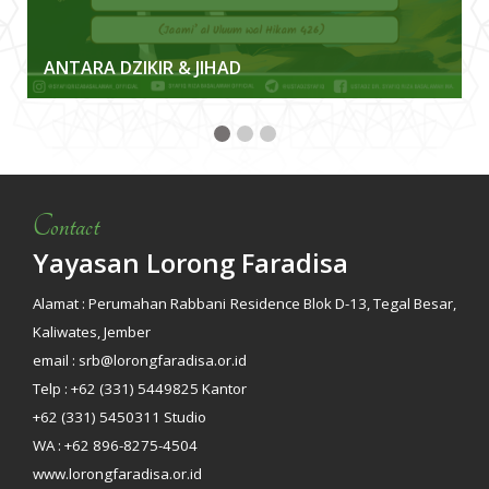
ANTARA DZIKIR & JIHAD
Contact
Yayasan Lorong Faradisa
Alamat : Perumahan Rabbani Residence Blok D-13, Tegal Besar,
Kaliwates, Jember
email : srb@lorongfaradisa.or.id
Telp : +62 (331) 5449825 Kantor
+62 (331) 5450311 Studio
WA : +62 896-8275-4504
www.lorongfaradisa.or.id