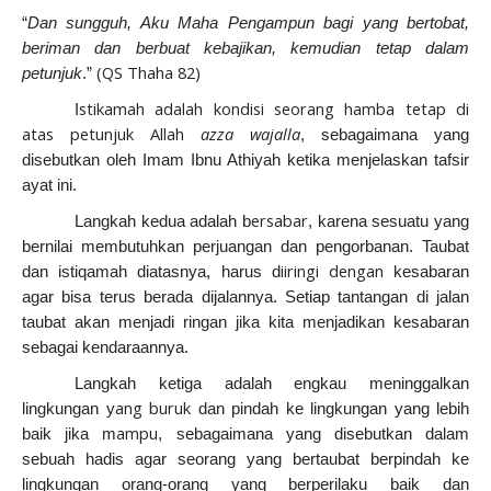
“
Dan sungguh, Aku Maha Pengampun bagi yang bertobat,
beriman dan berbuat kebajikan, kemudian tetap dalam
(QS Thaha 82)
petunjuk
.”
stikamah adalah kondisi seorang hamba tetap di
I
atas petunjuk Allah
azza wajalla
, sebagaimana yang
disebutkan oleh Imam Ibnu Athiyah ketika menjelaskan tafsir
ayat ini.
ersabar
Langkah kedua adalah b
, karena sesuatu yang
bernilai membutuhkan perjuangan dan pengorbanan. Taubat
iiringi dengan
dan istiqamah diatasnya, harus d
kesabaran
agar bisa terus berada dijalannya. Setiap tantangan di jalan
taubat akan menjadi ringan jika kita menjadikan kesabaran
sebagai kendaraannya.
Langkah ketiga adalah engkau meninggalkan
ang buruk
lingkungan y
dan pindah ke lingkungan yang lebih
ampu
baik jika m
, sebagaimana yang disebutkan dalam
sebuah hadis agar seorang yang bertaubat berpindah ke
lingkungan orang-orang yang berperilaku baik dan