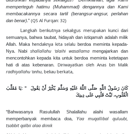
diturunkan kepadanya sekaligus?” Demikianlah, agar Kami
memperteguh hatimu (Muhammad) dengannya dan Kami
membacakannya secara tartil (berangsur-angsur, perlahan
(QS Al Furqan: 32)
dan benar)
.”
angkah berikutnya sekaligus merupakan k
L
unci dari
semuanya, bahwa taubat, hidayah dan istiqamah adalah milik
endaknya kita selalu
Allah. Maka h
berdoa meminta kepada-
shallallahu ‘alaihi wasallama
Nya.
Nabi
mengajarkan dan
mencontohkan kepada kita untuk berdoa meminta ketetapan
Diriwayatkan oleh Anas bin Malik
hati di atas kebenaran.
radhiyallahu ‘anhu
, beliau berkata,
مُقَلِّبَ
يَا
: "
يَقُولَ
أَنْ
يُكْثِرُ
وَسَلَّمَ
عَلَيْهِ
اللَّهُ
صَلَّى
اللَّهِ
رَسُولُ
كَانَ
الْقُلُوبِ،
ثَبِّتْ
قَلْبِي
عَلَى
دِينِكَ
“Bahwasanya Rasulullah Shalallahu alaihi wasallam
aa muqallibal quluubi,
memperbanyak membaca doa,
Y
tsabbit qalbii alaa diinik