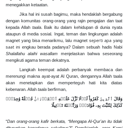
menegakkan ketaatan.
Jika hal ini susah bagimu, maka hendaklah bergabung
dengan komunitas orang-orang yang rajin pengajian dan taat
kepada Allah
taala
. Baik itu dalam kehidupan di dunia nyata
ataupun di media sosial.
Ingat, teman dan lingkungan adalah
eperti apa
magnet yang bisa menarikmu, lalu magnet s
yang
aat ini
s
engkau berada padanya? Dalam sebuah hadis Nabi
Shalallahu alaihi wasallam
menjelaskan bahwa seseorang
mengikuti agama teman dekatnya.
Langkah keempat adalah perbanyak membaca dan
merenungi makna ayat-ayat Al Quran, dengannya Allah taala
akan menetapkan dan memperteguh hati kita diatas
kebenaran. Allah
taala
berfirman,
وَقَالَ
ٱلَّذِينَ
كَفَرُواْ
لَوۡلَا
نُزِّلَ
عَلَيۡهِ
ٱلۡقُرۡءَانُ
جُمۡلَةً
وَٰحِدَةًۚ
كَذَٰلِكَ
لِنُثَبِّتَ
بِهِۦ
فُؤَادَكَۖ
وَرَتَّلۡنَٰهُ
تَرۡتِيلًا
“
“
Dan orang-orang kafir berkata,
Mengapa Al-Qur'an itu tidak