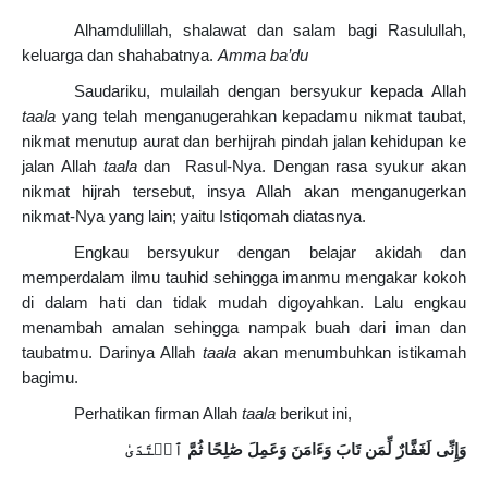
Alhamdulillah, shalawat dan salam bagi Rasulullah,
keluarga dan shahabatnya.
Amma ba’du
Saudariku, mulailah dengan bersyukur kepada Allah
taala
yang telah menganugerahkan kepadamu nikmat taubat,
nikmat menutup aurat dan berhijrah pindah jalan kehidupan ke
jalan Allah
taala
dan Rasul-Nya.
Dengan rasa syukur akan
nikmat hijrah tersebut, insya Allah akan menganugerkan
nikmat-Nya yang lain; yaitu Istiqomah diatasnya.
Engkau bersyukur dengan belajar akidah dan
memperdalam ilmu tauhid sehingga imanmu mengakar kokoh
ati
di dalam h
dan tidak mudah digoyahkan. Lalu engkau
ampak
menambah amalan sehingga n
buah dari iman dan
taubatmu.
Darinya Allah
taala
akan menumbuhkan istikamah
bagimu.
Perhatikan firman Allah
taala
berikut ini,
وَإِنِّى
لَغَفَّارٌ
لِّمَن
تَابَ
وَءَامَنَ
وَعَمِلَ
صَٰلِحًا
ثُمَّ
ٱهۡتَدَىٰ