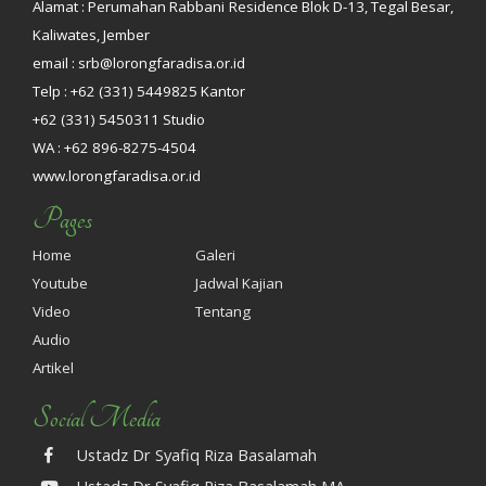
Alamat : Perumahan Rabbani Residence Blok D-13, Tegal Besar,
Kaliwates, Jember
email : srb@lorongfaradisa.or.id
Telp : +62 (331) 5449825 Kantor
+62 (331) 5450311 Studio
WA : +62 896-8275-4504
www.lorongfaradisa.or.id
Pages
Home
Galeri
Youtube
Jadwal Kajian
Video
Tentang
Audio
Artikel
Social Media
Ustadz Dr Syafiq Riza Basalamah