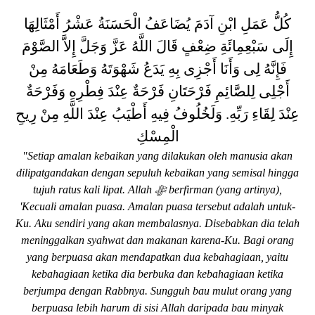
كُلُّ عَمَلِ ابْنِ آدَمَ يُضَاعَفُ الْحَسَنَةُ عَشْرُ أَمْثَالِهَا
إِلَى سَبْعِمِائَةِ ضِعْفٍ قَالَ اللَّهُ عَزَّ وَجَلَّ إِلاَّ الصَّوْمَ
فَإِنَّهُ لِى وَأَنَا أَجْزِى بِهِ يَدَعُ شَهْوَتَهُ وَطَعَامَهُ مِنْ
أَجْلِى لِلصَّائِمِ فَرْحَتَانِ فَرْحَةٌ عِنْدَ فِطْرِهِ وَفَرْحَةٌ
عِنْدَ لِقَاءِ رَبِّهِ. وَلَخُلُوفُ فِيهِ أَطْيَبُ عِنْدَ اللَّهِ مِنْ رِيحِ
الْمِسْكِ
"Setiap amalan kebaikan yang dilakukan oleh manusia akan
dilipatgandakan dengan sepuluh kebaikan yang semisal hingga
tujuh ratus kali lipat. Allah
ﷻ
berfirman (yang artinya),
'Kecuali amalan puasa. Amalan puasa tersebut adalah untuk-
Ku. Aku sendiri yang akan membalasnya. Disebabkan dia telah
meninggalkan syahwat dan makanan karena-Ku. Bagi orang
yang berpuasa akan mendapatkan dua kebahagiaan, yaitu
kebahagiaan ketika dia berbuka dan kebahagiaan ketika
berjumpa dengan Rabbnya. Sungguh bau mulut orang yang
berpuasa lebih harum di sisi Allah daripada bau minyak