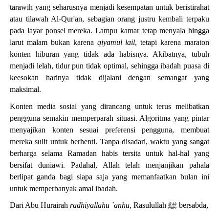
tarawih yang seharusnya menjadi kesempatan untuk beristirahat
atau tilawah Al-Qur'an, sebagian orang justru kembali terpaku
pada layar ponsel mereka. Lampu kamar tetap menyala hingga
larut malam bukan karena
qiyamul lail
, tetapi karena maraton
konten hiburan yang tidak ada habisnya. Akibatnya, tubuh
menjadi lelah, tidur pun tidak optimal, sehingga ibadah puasa di
keesokan harinya tidak dijalani dengan semangat yang
maksimal.
Konten media sosial yang dirancang untuk terus melibatkan
pengguna semakin memperparah situasi. Algoritma yang pintar
menyajikan konten sesuai preferensi pengguna, membuat
mereka sulit untuk berhenti. Tanpa disadari, waktu yang sangat
berharga selama Ramadan habis tersita untuk hal-hal yang
bersifat duniawi. Padahal, Allah telah menjanjikan pahala
berlipat ganda bagi siapa saja yang memanfaatkan bulan ini
untuk memperbanyak amal ibadah.
Dari Abu Hurairah
radhiyallahu `anhu
, Rasulullah
ﷺ
bersabda,