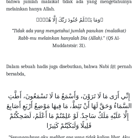
bahwa jumlah malaikat tidak ada yang mengetahuinya
melainkan hanya Allah.
ﵟوَمَا يَعۡلَمُ جُنُودَ رَبِّكَ إِلَّا هُوَۚﵞ
“Tidak ada yang mengetahui jumlah pasukan (malaikat)
Rabb-mu melainkan hanyalah Dia (Allah).”
(QS Al-
Muddatstsir: 31).
Dalam sebuah hadis juga disebutkan, bahwa Nabi
ﷺ
pernah
bersabda,
‌إِنِّي ‌أَرَى ‌مَا ‌لَا ‌تَرَوْنَ، وَأَسْمَعُ مَا لَا تَسْمَعُونَ، أَطَّتِ
السَّمَاءُ وَحَقَّ لَهَا أَنْ تَئِطَّ، مَا فِيهَا مَوْضِعُ أَرْبَعِ أَصَابِعَ
إِلَّا عَلَيْهِ مَلَكٌ سَاجِدٌ. لَوْ عَلِمْتُمْ مَا أَعْلَمُ، لَضَحِكْتُمْ
قَلِيلًا وَلَبَكَيْتُمْ كَثِيرًا
“Sesungguhnya aku melihat apa yang tidak kalian lihat. Aku