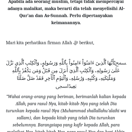
Apabila ada seorang muslim, tetapi tidak mempercayai
adanya malaikat, maka berarti dia telah menyelisihi Al-
Qur’an dan As-Sunnah. Perlu dipertanyakan
keimanannya.
Mari kita perhatikan firman Allah
ﷻ
berikut,
ﵟيَٰٓأَيُّهَا ٱلَّذِينَ ءَامَنُوٓاْ ءَامِنُواْ بِٱللَّهِ وَرَسُولِهِۦ وَٱلۡكِتَٰبِ ٱلَّذِي نَزَّلَ
عَلَىٰ رَسُولِهِۦ وَٱلۡكِتَٰبِ ٱلَّذِيٓ أَنزَلَ مِن قَبۡلُۚ وَمَن يَكۡفُرۡ بِٱللَّهِ
وَمَلَٰٓئِكَتِهِۦ وَكُتُبِهِۦ وَرُسُلِهِۦ وَٱلۡيَوۡمِ ٱلۡأٓخِرِ فَقَدۡ ضَلَّ ضَلَٰلَۢا
بَعِيدًاﵞ
“Wahai orang-orang yang beriman, berimanlah kalian kepada
Allah, para rasul-Nya, kitab-kitab-Nya yang telah Dia
turunkan kepada rasul-Nya (Muhammad shallallahu’alaihi wa
sallam), dan kepada kitab yang telah Dia turunkan
sebelumnya.
Barangsiapa yang kafir kepada Allah, para