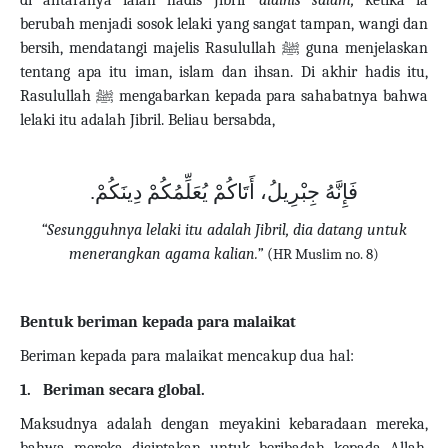
di antaranya ialah hadis Jibril
‘alaihis salam,
ketika ia
berubah menjadi sosok lelaki yang sangat tampan, wangi dan
bersih, mendatangi majelis Rasulullah
ﷺ
guna menjelaskan
tentang apa itu iman, islam dan ihsan.
Di akhir hadis itu,
Rasulullah
ﷺ
mengabarkan kepada para sahabatnya bahwa
lelaki itu adalah Jibril. Beliau bersabda,
فَإِنَّهُ جِبْرِيلُ، أَتَاكُمْ يُعَلِّمُكُمْ دِينَكُمْ.
“Sesungguhnya lelaki itu adalah Jibril, dia datang untuk
menerangkan agama kalian.”
(
HR Muslim no. 8)
Bentuk beriman kepada para malaikat
Beriman kepada para malaikat mencakup dua hal:
1.
Beriman secara global.
Maksudnya adalah dengan meyakini kebaradaan mereka,