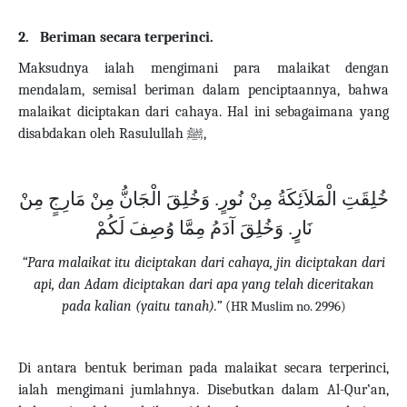
2.
Beriman secara terperinci.
Maksudnya ialah mengimani para malaikat dengan
mendalam, semisal beriman dalam penciptaannya, bahwa
malaikat diciptakan dari cahaya.
Hal ini sebagaimana yang
disabdakan oleh Rasulullah
ﷺ
,
خُلِقَتِ الْمَلاَئِكَةُ مِنْ نُورٍ. وَخُلِقَ الْجَانُّ مِنْ مَارِجٍ مِنْ
نَارٍ. وَخُلِقَ آدَمُ مِمَّا وُصِفَ لَكُمْ
“Para malaikat itu diciptakan dari cahaya, jin diciptakan dari
api, dan Adam diciptakan dari apa yang telah diceritakan
pada kalian (yaitu tanah).”
(
HR Muslim no. 2996)
Di antara bentuk beriman pada malaikat secara terperinci,
ialah mengimani jumlahnya. Disebutkan dalam Al-Qur’an,