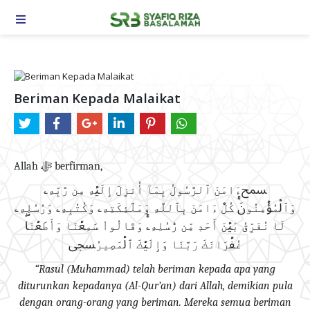
TOGGLE NAVIGATION
Beriman Kepada Malaikat
Allah
ﷻ
berfirman,
ﵟءَامَنَ ٱلرَّسُولُ بِمَآ أُنزِلَ إِلَيۡهِ مِن رَّبِّهِۦ
وَٱلۡمُؤۡمِنُونَۚ كُلٌّ ءَامَنَ بِٱللَّهِ وَمَلَٰٓئِكَتِهِۦ وَكُتُبِهِۦ وَرُسُلِهِۦ
لَا نُفَرِّقُ بَيۡنَ أَحَدٖ مِّن رُّسُلِهِۦۚ وَقَالُواْ سَمِعۡنَا وَأَطَعۡنَاۖ
غُفۡرَانَكَ رَبَّنَا وَإِلَيۡكَ ٱلۡمَصِيرُﵞ
“Rasul (Muhammad) telah beriman kepada apa yang
diturunkan kepadanya (Al-Qur’an) dari Allah, demikian pula
dengan orang-orang yang beriman. Mereka semua beriman