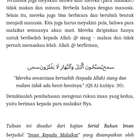
Termasuk juga meyakini bahwa sifat mereka (para malaikat)
tidak makan dan minum. Berbeda halnya dengan manusia.
Selain itu, mereka juga bisa berbicara dan berubah bentuk
menjadi manusia. Kita juga harus meyakini pula, bahwa para
malaikat semuanya akan mati. Mereka diciptakan hanya
untuk beribadah kepada Allah
ﷻ
siang – malam dan tidak
pernah merasakan lelah. Allah
ﷻ
berfirman,
ﵟيُسَبِّحُونَ ٱلَّيۡلَ وَٱلنَّهَارَ لَا يَفۡتُرُونَﵞ
“Mereka senantiasa bertasbih (kepada Allah) siang dan
malam tidak ada henti-hentinya.”
(QS Al-Anbiya: 20).
Demikianlah pembahasan mengenai rukun iman yang kedua,
yaitu beriman kepada para malaikat-Nya.
Tulisan ini disadur dari kajian
Serial Rukun Iman
berjudul “
Iman Kepada Malaikat
” yang disampaikan oleh