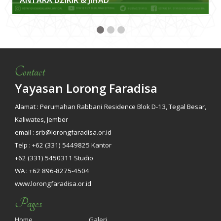
ANTARA DZIKIR & JIHAD
Contact
Yayasan Lorong Faradisa
Alamat : Perumahan Rabbani Residence Blok D-13, Tegal Besar,
Kaliwates, Jember
email : srb@lorongfaradisa.or.id
Telp : +62 (331) 5449825 Kantor
+62 (331) 5450311 Studio
WA : +62 896-8275-4504
www.lorongfaradisa.or.id
Pages
Home
Galeri