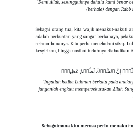
“Demi Allah, sesungguhnya dahulu kami benar-b
(berhala) dengan Rabb 
Sebagai orang tua, kita wajib menakut-nakuti a
adalah perbuatan yang sangat berbahaya, pelak
selama-lamanya. Kita perlu meneladani sikap L
kesyirikan, hingga nasihat indahnya diabadikan 
ۡ بِٱللَّهِۖ إِنَّ ٱلشِّرۡكَ لَظُلۡمٌ عَظِيمٞﵞ
“Ingatlah ketika Lukman berkata pada anakn
janganlah engkau mempersekutukan Allah. Sung
Sebagaimana kita merasa perlu menakut-n