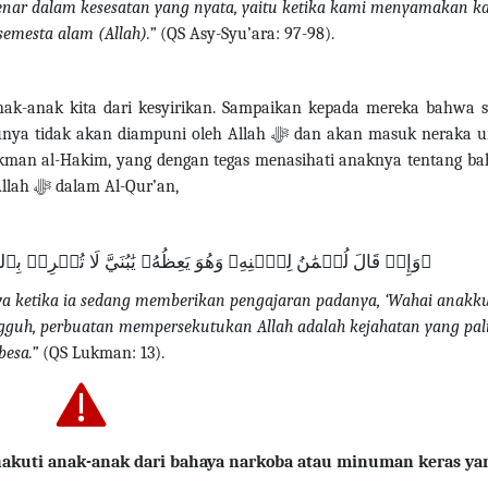
enar dalam kesesatan yang nyata, yaitu ketika kami menyamakan ka
semesta alam (Allah).”
(QS Asy-Syu’ara: 97-98).
nak-anak kita dari kesyirikan. Sampaikan kepada mereka bahwa s
unya tidak akan diampuni oleh Allah
ﷻ
dan akan masuk neraka u
ukman al-Hakim, yang dengan tegas menasihati anaknya tentang b
Allah
ﷻ
dalam Al-Qur’an,
ﵟوَإِذۡ قَالَ لُقۡمَٰنُ لِٱبۡنِهِۦ وَهُوَ يَعِظُهُۥ يَٰبُنَيَّ لَا تُشۡرِك
ya ketika ia sedang memberikan pengajaran padanya, ‘Wahai anakku
guh, perbuatan mempersekutukan Allah adalah kejahatan yang pal
besa.”
(QS Lukman: 13).
akuti anak-anak dari bahaya narkoba atau minuman keras ya