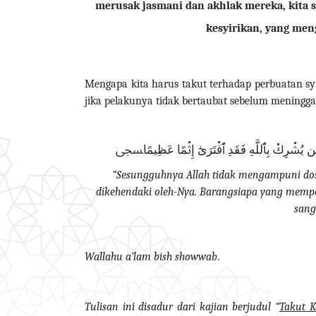
merusak jasmani dan akhlak mereka, kita 
kesyirikan, yang me
Mengapa kita harus takut terhadap perbuatan sy
jika pelakunya tidak bertaubat sebelum meningga
وَمَن يُشۡرِكۡ بِٱللَّهِ فَقَدِ ٱفۡتَرَىٰٓ إِثۡمًا عَظِيمًاﵞ
“Sesungguhnya Allah tidak mengampuni dos
dikehendaki oleh-Nya. Barangsiapa yang memp
sang
Wallahu a’lam bish showwab
.
Tulisan ini disadur dari kajian berjudul “
Takut K