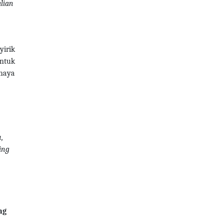
lian
yirik
ntuk
ahaya
,
ing
ng