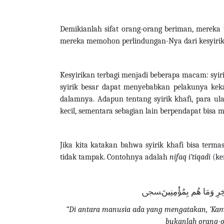
Demikianlah sifat orang-orang beriman, mereka
mereka memohon perlindungan-Nya dari kesyirik
Kesyirikan terbagi menjadi beberapa macam: syirik
syirik besar dapat menyebabkan pelakunya kekal
dalamnya. Adapun tentang syirik khafi, para ul
kecil, sementara sebagian lain berpendapat bisa 
Jika kita katakan bahwa syirik khafi bisa terma
tidak tampak.
Contohnya adalah
nifaq i’tiqadi
(ke
لۡأٓخِرِ وَمَا هُم بِمُؤۡمِنِينَﵞ
“Di antara manusia ada yang mengatakan, ‘Kami
bukanlah orang-o