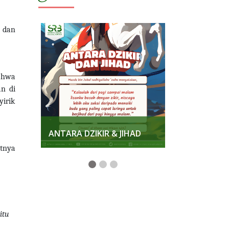
, dan
bahwa
an di
yirik
KKAN
ANTARA DZIKIR & JIHAD
MENJAGA K
atnya
itu