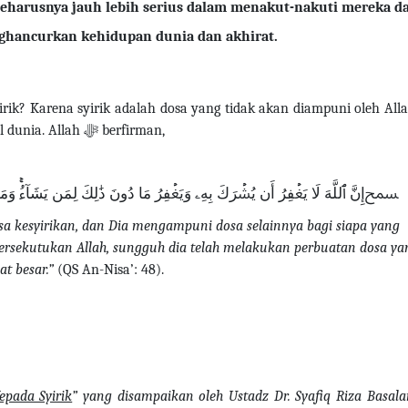
seharusnya jauh lebih serius dalam menakut-nakuti mereka da
nghancurkan kehidupan dunia dan akhirat.
irik? Karena syirik adalah dosa yang tidak akan diampuni oleh All
l dunia.
Allah
ﷻ
berfirman
,
ﵟإِنَّ ٱللَّهَ لَا يَغۡفِرُ أَن يُشۡرَكَ بِهِۦ وَيَغۡفِرُ مَا دُونَ ذَٰلِكَ لِمَن يَشَآءُۚ 
a kesyirikan, dan Dia mengampuni dosa selainnya bagi siapa yang
ersekutukan Allah, sungguh dia telah melakukan perbuatan dosa ya
at besar.”
(QS An-Nisa’: 48).
epada Syirik
” yang disampaikan oleh Ustadz Dr. Syafiq Riza Basal