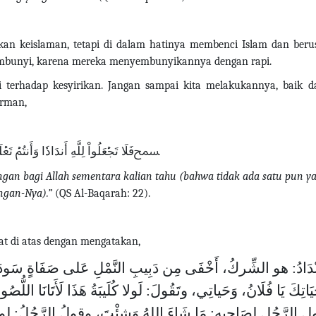
 keislaman, tetapi di dalam hatinya membenci Islam dan beru
embunyi, karena mereka menyembunyikannya dengan rapi.
i terhadap kesyirikan. Jangan sampai kita melakukannya, baik 
irman,
ﵟفَلَا تَجۡعَلُواْ لِلَّهِ أَندَادٗا وَأَنتُم
gan bagi Allah sementara kalian tahu (bahwa tidak ada satu pun y
engan-Nya).”
(QS Al-Baqarah: 22).
at di atas dengan mengatakan,
نْدَادُ: هو الشِّركُ، أَخْفَى مِن دَبِيبِ النَّمْلِ عَلى صَفَاةٍ سَودَاءَ
َيَاتِكَ يَا فُلَانُ، وَحَياتِي، وتَقُولَ: لَولا كُلَيبَةُ هَذَا لَأَتَانَا اللّ
 الرَّجُلِ لِصَاحِبِه: مَا شَاءَ اللهُ وَشِئْتَ، وقولُ الرَّجُلُ: لولا اللهُ