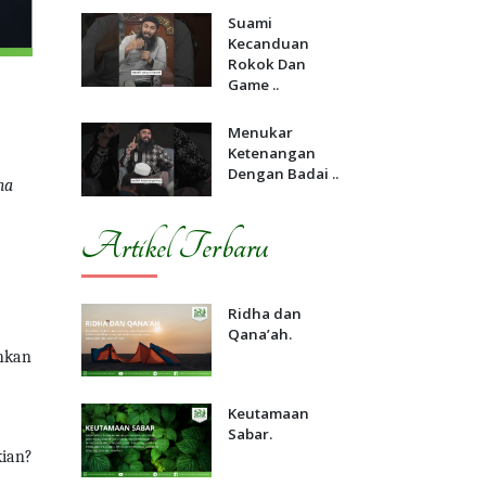
Suami
Kecanduan
Rokok Dan
Game ..
Menukar
Ketenangan
Dengan Badai ..
ha
Artikel Terbaru
Ridha dan
Qana’ah.
ihkan
Keutamaan
Sabar.
ian?