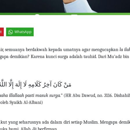
it
WhatsApp
akhir, semuanya berdakwah kepada umatnya agar mengucapkan
la ila
apa demikian? Karena kunci surga adalah tauhid. Dari Mu'adz bin
مَنْ ‌كَانَ ‌آخِرُ ‌كَلَامِهِ ‌لَا ‌إِلَهَ ‌إِلَّا ‌اللّ
aha illallaah pasti masuk surga.”
(HR Abu Dawud, no. 3116. Dishah
oleh Syaikh Al-Albani)
akut yang seharusnya ada dalam diri setiap Muslim.
Mengapa demik
muka bumi. Allah
ﷻ
berfirman,