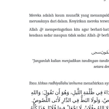
Mereka adalah kaum munafik yang menampakkan
merusaknya dari dalam. Kesyirikan mereka ters
Allah
ﷻ
memperingatkan kita agar berhati-hat
keadaan sadar maupun tidak sadar. Allah
ﷻ
berf
ۡ تَعۡلَمُونَﵞ
“Janganlah kalian menjadikan tandingan-tandin
setara d
Ibnu Abbas
radhiyallahu’anhuma
menafsirkan ay
 فِي ظُلْمَةِ اللَّيلِ، وَهُوَ أَن تَقُولَ: وَاللهِ
ُصُوصُ، وَلَولَا البَطُّ فِي الدَّارِ لَأَتَى اللُّصُوصُ
 وفُلَانُ. لَا تَجْعَلْ فِيهَا فُلَانًا. هَذَا كُلُّهُ