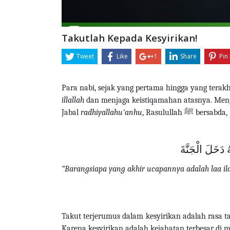
Takutlah Kepada Kesyirikan!
Tweet
Like
+1
Share
Pin 
Para nabi, sejak yang pertama hingga yang ter
illallah
dan menjaga keistiqamahan atasnya. Meng
Jabal
radhiyallahu'anhu
, Rasulullah
ﷺ
bersabda,
‌َهُ دَخَلَ الْجَنَّةَ
“Barangsiapa yang akhir ucapannya adalah laa ila
Takut terjerumus dalam kesyirikan adalah rasa t
Karena kesyirikan adalah kejahatan terbesar di 