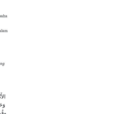
saha
dalam
ang
الأَ
وَح.
وقُول