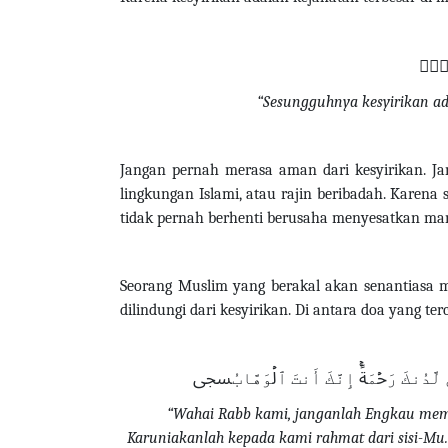
ِيمٞﵞ
“Sesungguhnya kesyirikan ada
Jangan pernah merasa aman dari kesyirikan. Jan
lingkungan Islami, atau rajin beribadah. Karena 
tidak pernah berhenti berusaha menyesatkan ma
Seorang Muslim yang berakal akan senantiasa m
dilindungi dari kesyirikan. Di antara doa yang t
لَّدُنكَ رَحۡمَةًۚ إِنَّكَ أَنتَ ٱلۡوَهَّابُﵞ
“Wahai Rabb kami, janganlah Engkau mema
Karuniakanlah kepada kami rahmat dari sisi-Mu