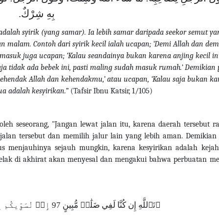
بِهِ شِرْكٌ.
dalah syirik (yang samar). Ia lebih samar daripada seekor semut ya
an malam. Contoh dari syirik kecil ialah ucapan; ‘Demi Allah dan dem
rmasuk juga ucapan; ‘Kalau seandainya bukan karena anjing kecil ini
aja tidak ada bebek ini, pasti maling sudah masuk rumah.’ Demikian 
ehendak Allah dan kehendakmu,’ atau ucapan, ‘Kalau saja bukan ka
mua adalah kesyirikan.”
(Tafsir Ibnu Katsir, 1/105)
 oleh seseorang, "Jangan lewat jalan itu, karena daerah tersebut 
 jalan tersebut dan memilih jalur lain yang lebih aman. Demikian
rus menjauhinya sejauh mungkin, karena kesyirikan adalah keja
 kelak di akhirat akan menyesal dan mengakui bahwa perbuatan m
ﵟتَٱللَّهِ إِن كُنَّا لَفِي ضَلَٰلٖ مُّبِينٍ 97 إِذۡ نُسَوِّيكُم بِرَبِّ ٱلۡعَٰلَمِينَ 98 ﵞ