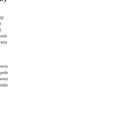
ng
i
,
pula
rena
rawan
 pula
hatan
ereka