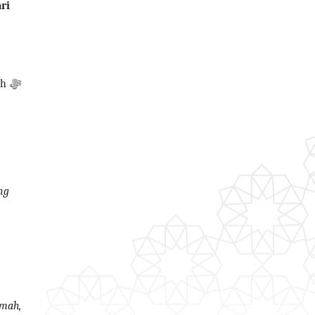
ri
ah
ﷻ
ng
amah,