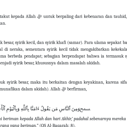
 takut kepada Allah
ﷻ
untuk berpaling dari kebenaran dan tauhid
an.
 besar, syirik kecil, dan syirik khafi (samar). Para ulama sepakat 
 di neraka, sementara syirik kecil tidak mengakibatkan kekekal
ama berbeda pendapat; sebagian berpendapat bahwa ia termasuk s
menjadi syirik besar, khususnya dalam masalah akidah.
MENJAGA KELUARGA
PERANGI DAN TUNDU
suk syirik besar, maka itu berkaitan dengan keyakinan, karena sif
munafikan dalam akidah). Allah
ﷻ
berfirman,
ﵟوَمِنَ ٱلنَّاسِ مَن يَقُولُ ءَامَنَّا بِٱللَّهِ وَبِٱلۡيَوۡمِ ٱ
 beriman kepada Allah dan hari Akhir,’ padahal sebenarnya mereka 
rang yang beriman.”
(QS Al-Baqarah: 8).