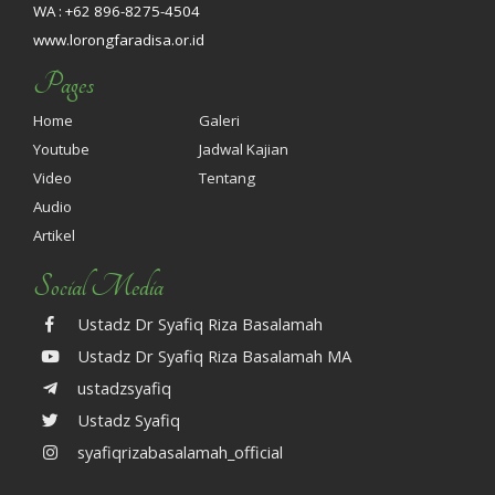
WA : +62 896-8275-4504
www.lorongfaradisa.or.id
Pages
Home
Galeri
Youtube
Jadwal Kajian
Video
Tentang
Audio
Artikel
Social Media
Ustadz Dr Syafiq Riza Basalamah
Ustadz Dr Syafiq Riza Basalamah MA
ustadzsyafiq
Ustadz Syafiq
syafiqrizabasalamah_official