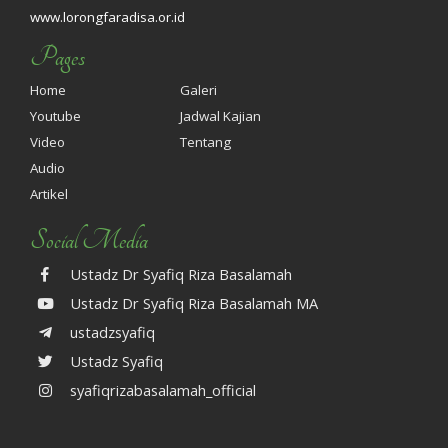
www.lorongfaradisa.or.id
Pages
Home
Galeri
Youtube
Jadwal Kajian
Video
Tentang
Audio
Artikel
Social Media
Ustadz Dr Syafiq Riza Basalamah
Ustadz Dr Syafiq Riza Basalamah MA
ustadzsyafiq
Ustadz Syafiq
syafiqrizabasalamah_official