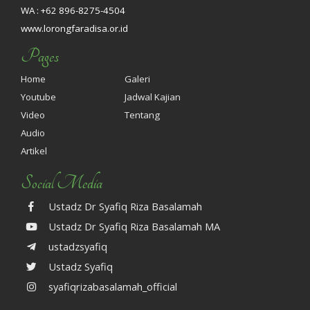
WA : +62 896-8275-4504
www.lorongfaradisa.or.id
Pages
Home
Galeri
Youtube
Jadwal Kajian
Video
Tentang
Audio
Artikel
Social Media
Ustadz Dr Syafiq Riza Basalamah
Ustadz Dr Syafiq Riza Basalamah MA
ustadzsyafiq
Ustadz Syafiq
syafiqrizabasalamah_official