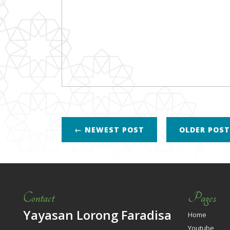
← NEWEST POST
OLDER POS
Contact
Pages
Yayasan Lorong Faradisa
Home
Youtube