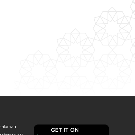
asalamah
asalamah MA