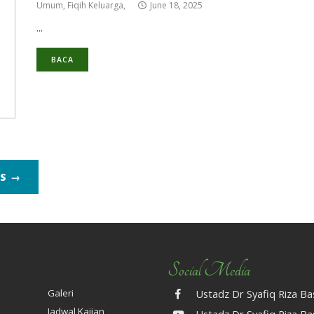
Umum,
Fiqih Keluarga,
June 18, 2025
...
BACA
TS →
Social Media
Galeri
Ustadz Dr Syafiq Riza B
Jadwal Kajian
Ustadz Dr Syafiq Riza B