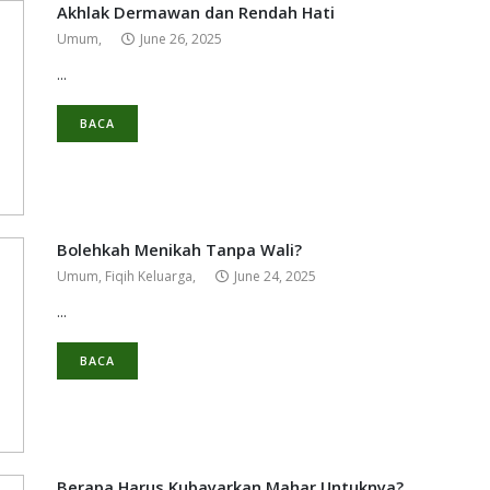
Akhlak Dermawan dan Rendah Hati
Umum,
June 26, 2025
...
BACA
Bolehkah Menikah Tanpa Wali?
Umum,
Fiqih Keluarga,
June 24, 2025
MENJAGA KELUARGA
PERANGI DAN TUNDU
...
BACA
Berapa Harus Kubayarkan Mahar Untuknya?