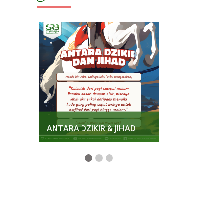
KKAN
ANTARA DZIKIR & JIHAD
MENJAGA K